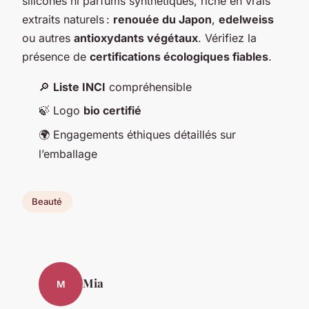
silicones ni parfums synthétiques, riche en vrais
extraits naturels :
renouée du Japon
,
edelweiss
ou autres
antioxydants végétaux
. Vérifiez la
présence de
certifications écologiques fiables
.
🔎
Liste INCI
compréhensible
🍃 Logo
bio certifié
🌍 Engagements éthiques détaillés sur
l’emballage
Beauté
Mia
M